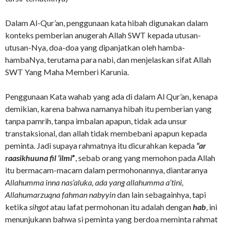
Dalam Al-Qur’an, penggunaan kata hibah digunakan dalam
konteks pemberian anugerah Allah SWT kepada utusan-
utusan-Nya, doa-doa yang dipanjatkan oleh hamba-
hambaNya, terutama para nabi, dan menjelaskan sifat Allah
SWT Yang Maha Memberi Karunia.
Penggunaan Kata wahab yang ada di dalam Al Qur’an, kenapa
demikian, karena bahwa namanya hibah itu pemberian yang
tanpa pamrih, tanpa imbalan apapun, tidak ada unsur
transtaksional, dan allah tidak membebani apapun kepada
peminta. Jadi supaya rahmatnya itu dicurahkan kepada
“ar
raasikhuuna fil ‘ilmi
”
, sebab orang yang memohon pada Allah
itu bermacam-macam dalam permohonannya, diantaranya
Allahumma inna nas’aluka, ada yang allahumma a’tini,
Allahumarzuqna fahman nabyyin
dan lain sebagainhya, tapi
ketika
sihgot
atau lafat permohonan itu adalah dengan
hab
, ini
menunjukann bahwa si peminta yang berdoa meminta rahmat