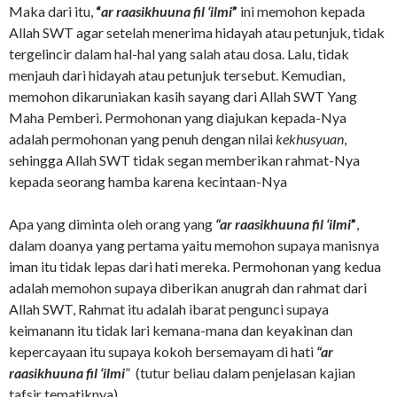
Maka dari itu,
“
ar raasikhuuna fil ‘ilmi
”
ini memohon kepada
Allah SWT agar setelah menerima hidayah atau petunjuk, tidak
tergelincir dalam hal-hal yang salah atau dosa. Lalu, tidak
menjauh dari hidayah atau petunjuk tersebut. Kemudian,
memohon dikaruniakan kasih sayang dari Allah SWT Yang
Maha Pemberi. Permohonan yang diajukan kepada-Nya
adalah permohonan yang penuh dengan nilai
kekhusyuan
,
sehingga Allah SWT tidak segan memberikan rahmat-Nya
kepada seorang hamba karena kecintaan-Nya
Apa yang diminta oleh orang yang
“ar raasikhuuna fil ‘ilmi
”
,
dalam doanya yang pertama yaitu memohon supaya manisnya
iman itu tidak lepas dari hati mereka. Permohonan yang kedua
adalah memohon supaya diberikan anugrah dan rahmat dari
Allah SWT, Rahmat itu adalah ibarat pengunci supaya
keimanann itu tidak lari kemana-mana dan keyakinan dan
kepercayaan itu supaya kokoh bersemayam di hati
“ar
raasikhuuna fil ‘ilmi
” (tutur beliau dalam penjelasan kajian
tafsir tematiknya)