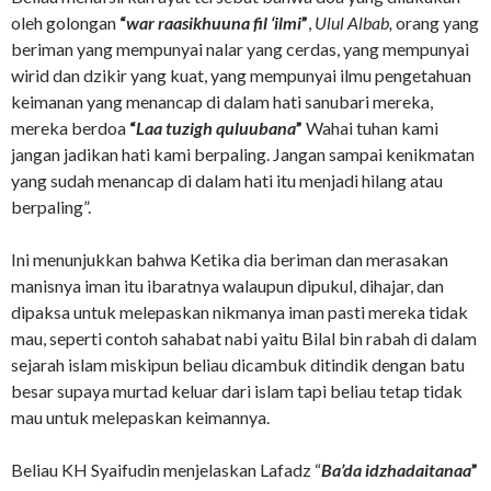
oleh golongan
“
war raasikhuuna fil ‘ilmi
”
,
Ulul Albab,
orang yang
beriman yang mempunyai nalar yang cerdas, yang mempunyai
wirid dan dzikir yang kuat, yang mempunyai ilmu pengetahuan
keimanan yang menancap di dalam hati sanubari mereka,
mereka berdoa
“
Laa tuzigh quluubana
”
Wahai tuhan kami
jangan jadikan hati kami berpaling. Jangan sampai kenikmatan
yang sudah menancap di dalam hati itu menjadi hilang atau
berpaling”.
Ini menunjukkan bahwa Ketika dia beriman dan merasakan
manisnya iman itu ibaratnya walaupun dipukul, dihajar, dan
dipaksa untuk melepaskan nikmanya iman pasti mereka tidak
mau, seperti contoh sahabat nabi yaitu Bilal bin rabah di dalam
sejarah islam miskipun beliau dicambuk ditindik dengan batu
besar supaya murtad keluar dari islam tapi beliau tetap tidak
mau untuk melepaskan keimannya.
Beliau KH Syaifudin menjelaskan Lafadz “
Ba’da idzhadaitanaa
”