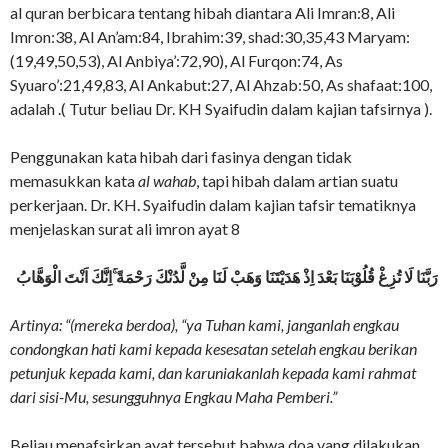
al quran berbicara tentang hibah diantara Ali Imran:8, Ali
Imron:38, Al An’am:84, Ibrahim:39, shad:30,35,43 Maryam:
(19,49,50,53), Al Anbiya’:72,90), Al Furqon:74, As
Syuaro’:21,49,83, Al Ankabut:27, Al Ahzab:50, As shafaat:100,
adalah .( Tutur beliau Dr. KH Syaifudin dalam kajian tafsirnya ).
Penggunakan kata hibah dari fasinya dengan tidak
memasukkan kata
al wahab
, tapi hibah dalam artian suatu
perkerjaan. Dr. KH. Syaifudin dalam kajian tafsir tematiknya
menjelaskan surat ali imron ayat 8
رَبَّنَا لَا تُزِغْ قُلُوْبَنَا بَعْدَ اِذْ هَدَيْتَنَا وَهَبْ لَنَا مِنْ لَّدُنْكَ رَحْمَةً ۚاِنَّكَ اَنْتَ الْوَهَّابُ
Artinya: “(mereka berdoa), “ya Tuhan kami, janganlah engkau
condongkan hati kami kepada kesesatan setelah engkau berikan
petunjuk kepada kami, dan karuniakanlah kepada kami rahmat
dari sisi-Mu, sesungguhnya Engkau Maha Pemberi.”
Beliau menafsirkan ayat tersebut bahwa doa yang dilakukan