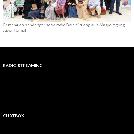
Pertemuan pendengar setia radio Dais di ruang aula Masjid Agung
Jawa Tengah
RADIO STREAMING
CHATBOX