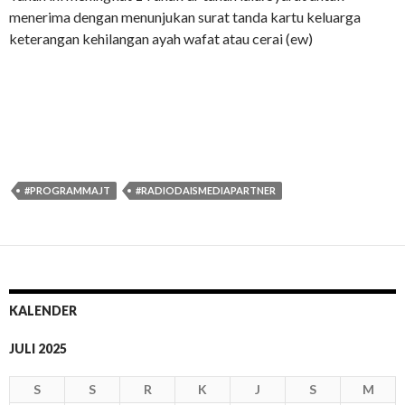
menerima dengan menunjukan surat tanda kartu keluarga
keterangan kehilangan ayah wafat atau cerai (ew)
#PROGRAMMAJT
#RADIODAISMEDIAPARTNER
KALENDER
JULI 2025
S
S
R
K
J
S
M