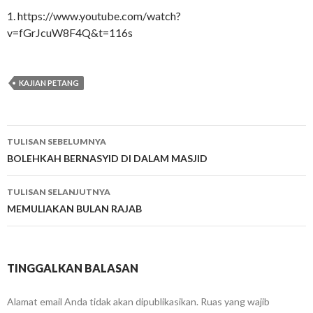
1. https://www.youtube.com/watch?
v=fGrJcuW8F4Q&t=116s
KAJIAN PETANG
Navigasi
TULISAN SEBELUMNYA
tulisan
BOLEHKAH BERNASYID DI DALAM MASJID
TULISAN SELANJUTNYA
MEMULIAKAN BULAN RAJAB
TINGGALKAN BALASAN
Alamat email Anda tidak akan dipublikasikan.
Ruas yang wajib