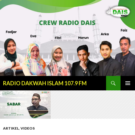
Cari
RADIO DAKWAH ISLAM 107.9 FM
LANJUT
MENU
KE
UTAMA
KONTEN
ARTIKEL
,
VIDEOS