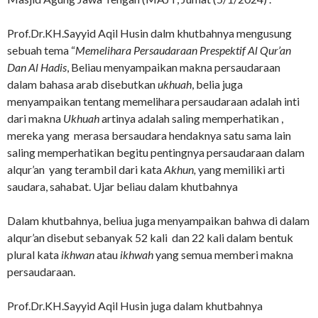
Prof.Dr.KH.Sayyid Aqil Husin dalm khutbahnya mengusung
sebuah tema “
Memelihara Persaudaraan Prespektif Al Qur’an
Dan Al Hadis
, Beliau menyampaikan makna persaudaraan
dalam bahasa arab disebutkan
ukhuah
, belia juga
menyampaikan tentang memelihara persaudaraan adalah inti
dari makna
Ukhuah
artinya adalah saling memperhatikan ,
mereka yang merasa bersaudara hendaknya satu sama lain
saling memperhatikan begitu pentingnya persaudaraan dalam
alqur’an yang terambil dari kata
Akhun,
yang memiliki arti
saudara, sahabat. Ujar beliau dalam khutbahnya
Dalam khutbahnya, beliua juga menyampaikan bahwa di dalam
alqur’an disebut sebanyak 52 kali dan 22 kali dalam bentuk
plural kata
ikhwan
atau
ikhwah
yang semua memberi makna
persaudaraan.
Prof.Dr.KH.Sayyid Aqil Husin juga dalam khutbahnya