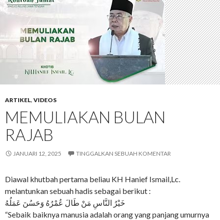
ARTIKEL
,
VIDEOS
MEMULIAKAN BULAN
RAJAB
JANUARI 12, 2025
TINGGALKAN SEBUAH KOMENTAR
Diawal khutbah pertama beliau KH Hanief Ismail,Lc.
melantunkan sebuah hadis sebagai berikut :
خَيْرُ النَّاسِ مَنْ طَالَ عُمْرُهُ وَحَسُنَ عَمَلُهُ
“Sebaik baiknya manusia adalah orang yang panjang umurnya