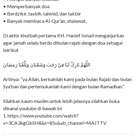
• Memperbanyak doa
• Berdzikir, tasbih, tahmid, dan takbir
• Banyak membaca Al-Qur’an, shalawat,
Di akhir khutbah pertama KH. Hanief Ismail menganjurkan
agar jamah selalu berdo dibulan rajab dengan doa sebagai
berikut
اللَّهُمَّ بَارِكْ لَنَا فِيْ رَجَبَ وَشَعْبَانَ وَبَلِّغْنَا رَمَضَانَ
Artinya: “ya Allah, berkahilah kami pada bulan Rajab dan bulan
Sya’ban dan pertemukanlah kami dengan bulan Ramadhan.”
Silahkan kaum muslim untuk lebih jelasnya silahkan buka
dikanal youtube di bawah ini
1. https://www.youtube.com/watch?
v=3CA36gGbSH8&t=85s&ab_channel=MAJTTV