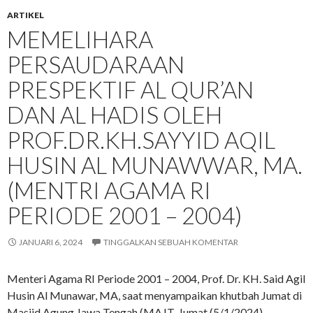
ARTIKEL
MEMELIHARA
PERSAUDARAAN
PRESPEKTIF AL QUR’AN
DAN AL HADIS OLEH
PROF.DR.KH.SAYYID AQIL
HUSIN AL MUNAWWAR, MA.
(MENTRI AGAMA RI
PERIODE 2001 – 2004)
JANUARI 6, 2024
TINGGALKAN SEBUAH KOMENTAR
Menteri Agama RI Periode 2001 – 2004, Prof. Dr. KH. Said Agil
Husin Al Munawar, MA, saat menyampaikan khutbah Jumat di
Masjid Agung Jawa Tengah (MAJT, Jumat (5/1/2024) .