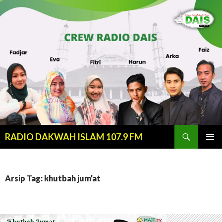
Cari
RADIO DAKWAH ISLAM 107.9 FM
LANJUT
MENU
KE
UTAMA
KONTEN
Arsip Tag: khutbah jum’at