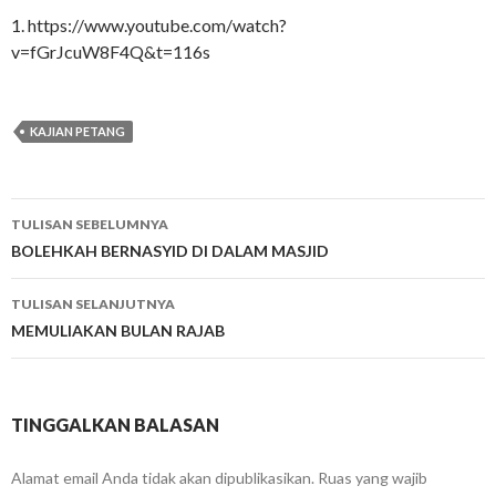
1. https://www.youtube.com/watch?
v=fGrJcuW8F4Q&t=116s
KAJIAN PETANG
Navigasi
TULISAN SEBELUMNYA
tulisan
BOLEHKAH BERNASYID DI DALAM MASJID
TULISAN SELANJUTNYA
MEMULIAKAN BULAN RAJAB
TINGGALKAN BALASAN
Alamat email Anda tidak akan dipublikasikan.
Ruas yang wajib