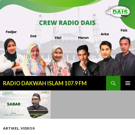
Cari
RADIO DAKWAH ISLAM 107.9 FM
LANJUT
MENU
KE
UTAMA
KONTEN
ARTIKEL
,
VIDEOS